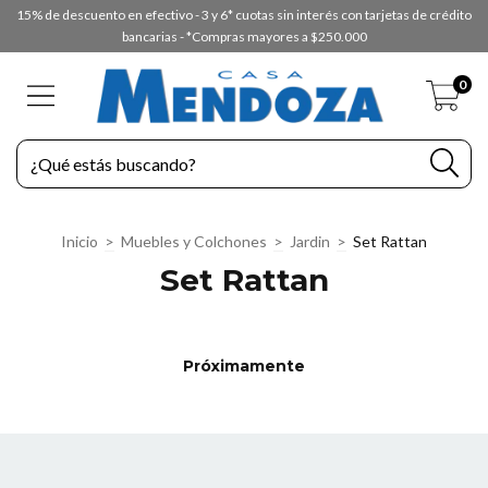
15% de descuento en efectivo - 3 y 6* cuotas sin interés con tarjetas de crédito
bancarias - *Compras mayores a $250.000
0
Inicio
>
Muebles y Colchones
>
Jardin
>
Set Rattan
Set Rattan
Próximamente