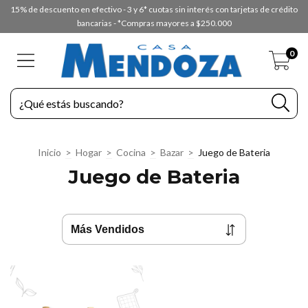
15% de descuento en efectivo - 3 y 6* cuotas sin interés con tarjetas de crédito
bancarias - *Compras mayores a $250.000
0
Inicio
>
Hogar
>
Cocina
>
Bazar
>
Juego de Bateria
Juego de Bateria