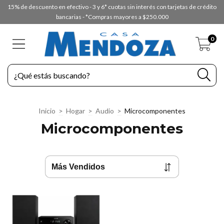
15% de descuento en efectivo - 3 y 6* cuotas sin interés con tarjetas de crédito
bancarias - *Compras mayores a $250.000
0
Inicio
>
Hogar
>
Audio
>
Microcomponentes
Microcomponentes