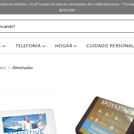
nto en efectivo - 3 y 6* cuotas sin interés con tarjetas de crédito bancarias - *Com
$250.000
A
TELEFONÍA
HOGAR
CUIDADO PERSONA
ers
>
Almohadas