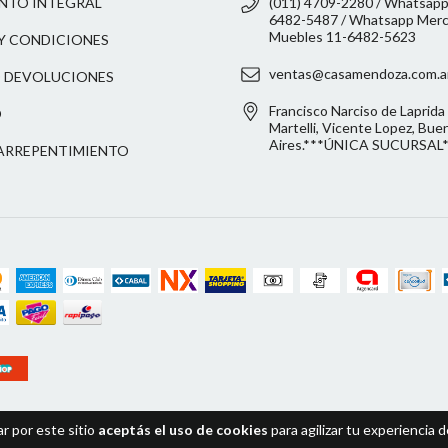
NTO INTEGRAL
(011) 4709-2280 / Whatsapp
6482-5487 / Whatsapp Merca
Muebles 11-6482-5623
Y CONDICIONES
ventas@casamendoza.com.a
 DEVOLUCIONES
Francisco Narciso de Laprida 
O
Martelli, Vicente Lopez, Bue
Aires.***ÚNICA SUCURSAL
ARREPENTIMIENTO
r por este sitio
aceptás el uso de cookies
para agilizar tu experiencia 