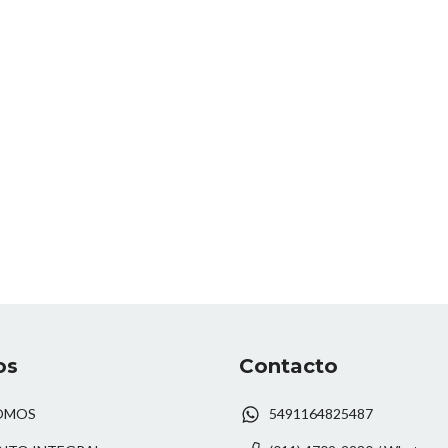
os
Contacto
OMOS
5491164825487