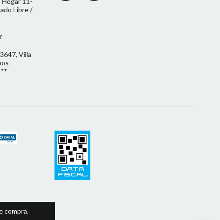
 Hogar 11-
do Libre /
r
3647, Villa
nos
***
de compra.