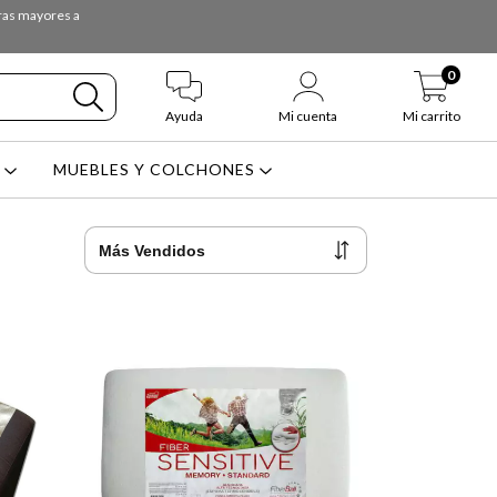
pras mayores a
0
Ayuda
Mi cuenta
Mi carrito
L
MUEBLES Y COLCHONES